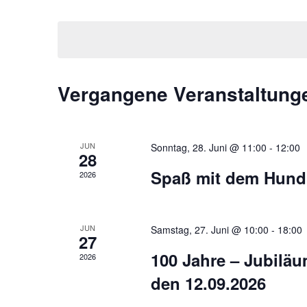
D
s
S
a
c
t
t
h
a
u
l
l
m
ü
t
Vergangene Veranstaltung
w
s
u
ä
s
n
h
e
g
l
l
JUN
Sonntag, 28. Juni @ 11:00
-
12:00
28
e
e
w
Spaß mit dem Hund
2026
n
o
n
.
r
S
t
u
JUN
Samstag, 27. Juni @ 10:00
-
18:00
e
27
c
i
100 Jahre – Jubil
2026
h
n
e
den 12.09.2026
g
u
e