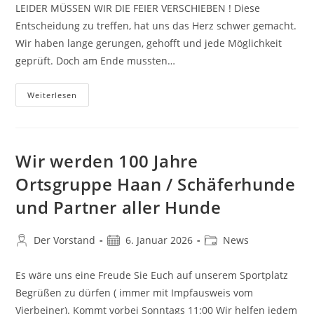
LEIDER MÜSSEN WIR DIE FEIER VERSCHIEBEN ! Diese
Entscheidung zu treffen, hat uns das Herz schwer gemacht.
Wir haben lange gerungen, gehofft und jede Möglichkeit
geprüft. Doch am Ende mussten…
100
Weiterlesen
Jahre
SV
OG
Haan
1926
Wir werden 100 Jahre
Ortsgruppe Haan / Schäferhunde
und Partner aller Hunde
Beitrags-
Beitrag
Beitrags-
Der Vorstand
6. Januar 2026
News
Autor:
veröffentlicht:
Kategorie:
Es wäre uns eine Freude Sie Euch auf unserem Sportplatz
Begrüßen zu dürfen ( immer mit Impfausweis vom
Vierbeiner). Kommt vorbei Sonntags 11:00 Wir helfen jedem