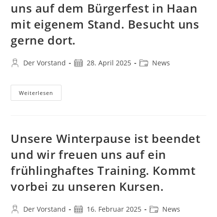
uns auf dem Bürgerfest in Haan
mit eigenem Stand. Besucht uns
gerne dort.
Beitrags-
Beitrag
Beitrags-
Der Vorstand
28. April 2025
News
Autor:
veröffentlicht:
Kategorie:
Achtung;
Weiterlesen
Am
7.
September
Entfällt
Das
Training.
Unsere Winterpause ist beendet
Ihr
Findet
und wir freuen uns auf ein
Uns
Auf
frühlinghaftes Training. Kommt
Dem
Bürgerfest
In
vorbei zu unseren Kursen.
Haan
Mit
Eigenem
Stand.
Beitrags-
Beitrag
Beitrags-
Der Vorstand
16. Februar 2025
News
Besucht