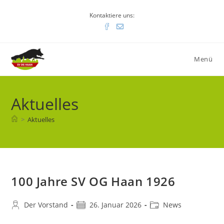
Zum
Kontaktiere uns:
Inhalt
springen
Menü
Aktuelles
>
Aktuelles
100 Jahre SV OG Haan 1926
Beitrags-
Beitrag
Beitrags-
Der Vorstand
26. Januar 2026
News
Autor:
veröffentlicht:
Kategorie: