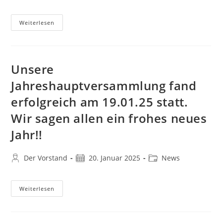
Autor:
veröffentlicht:
Kategorie:
Uns
Gerne
Dort.
Unsere
Weiterlesen
Winterpause
Ist
Beendet
Und
Wir
Freuen
Unsere
Uns
Auf
Jahreshauptversammlung fand
Ein
Frühlinghaftes
erfolgreich am 19.01.25 statt.
Training.
Kommt
Vorbei
Wir sagen allen ein frohes neues
Zu
Unseren
Jahr!!
Kursen.
Beitrags-
Beitrag
Beitrags-
Der Vorstand
20. Januar 2025
News
Autor:
veröffentlicht:
Kategorie:
Unsere
Weiterlesen
Jahreshauptversammlung
Fand
Erfolgreich
Am