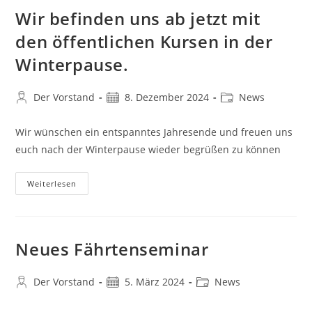
19.01.25
Statt.
Wir befinden uns ab jetzt mit
Wir
Sagen
den öffentlichen Kursen in der
Allen
Ein
Winterpause.
Frohes
Neues
Jahr!!
Beitrags-
Beitrag
Beitrags-
Der Vorstand
8. Dezember 2024
News
Autor:
veröffentlicht:
Kategorie:
Wir wünschen ein entspanntes Jahresende und freuen uns
euch nach der Winterpause wieder begrüßen zu können
Wir
Weiterlesen
Befinden
Uns
Ab
Jetzt
Mit
Den
Neues Fährtenseminar
Öffentlichen
Kursen
In
Beitrags-
Der
Beitrag
Beitrags-
Der Vorstand
5. März 2024
News
Winterpause.
Autor:
veröffentlicht:
Kategorie: