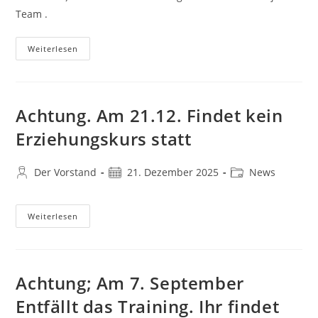
Team .
Wir
Weiterlesen
Werden
100
Jahre
Ortsgruppe
Haan
/
Achtung. Am 21.12. Findet kein
Schäferhunde
Und
Erziehungskurs statt
Partner
Aller
Hunde
Beitrags-
Beitrag
Beitrags-
Der Vorstand
21. Dezember 2025
News
Autor:
veröffentlicht:
Kategorie:
Achtung.
Weiterlesen
Am
21.12.
Findet
Kein
Erziehungskurs
Statt
Achtung; Am 7. September
Entfällt das Training. Ihr findet