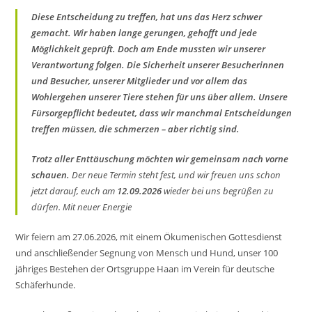
g
Diese Entscheidung zu treffen, hat uns das Herz schwer
N
gemacht. Wir haben lange gerungen, gehofft und jede
a
Möglichkeit geprüft. Doch am Ende mussten wir unserer
v
Verantwortung folgen. Die Sicherheit unserer Besucherinnen
i
und Besucher, unserer Mitglieder und vor allem das
Wohlergehen unserer Tiere stehen für uns über allem. Unsere
g
Fürsorgepflicht bedeutet, dass wir manchmal Entscheidungen
a
treffen müssen, die schmerzen – aber richtig sind.
t
i
Trotz aller Enttäuschung möchten wir gemeinsam nach vorne
o
schauen.
Der neue Termin steht fest, und wir freuen uns schon
n
jetzt darauf, euch am
12.09.2026
wieder bei uns begrüßen zu
dürfen. Mit neuer Energie
Wir feiern am 27.06.2026, mit einem Ökumenischen Gottesdienst
und anschließender Segnung von Mensch und Hund, unser 100
jähriges Bestehen der Ortsgruppe Haan im Verein für deutsche
Schäferhunde.