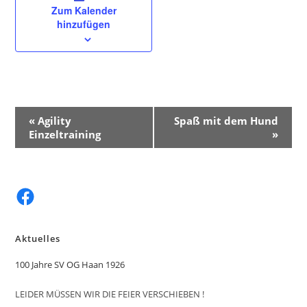
Zum Kalender
hinzufügen
V
«
Agility
Spaß mit dem Hund
e
Einzeltraining
»
r
a
n
Facebook
s
t
a
Aktuelles
l
100 Jahre SV OG Haan 1926
t
u
LEIDER MÜSSEN WIR DIE FEIER VERSCHIEBEN !
n