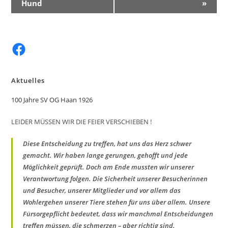
e
Hund
»
r
a
n
Facebook
s
t
a
Aktuelles
l
100 Jahre SV OG Haan 1926
t
u
LEIDER MÜSSEN WIR DIE FEIER VERSCHIEBEN !
n
g
Diese Entscheidung zu treffen, hat uns das Herz schwer
N
gemacht. Wir haben lange gerungen, gehofft und jede
a
Möglichkeit geprüft. Doch am Ende mussten wir unserer
v
Verantwortung folgen. Die Sicherheit unserer Besucherinnen
i
und Besucher, unserer Mitglieder und vor allem das
Wohlergehen unserer Tiere stehen für uns über allem. Unsere
g
Fürsorgepflicht bedeutet, dass wir manchmal Entscheidungen
a
treffen müssen, die schmerzen – aber richtig sind.