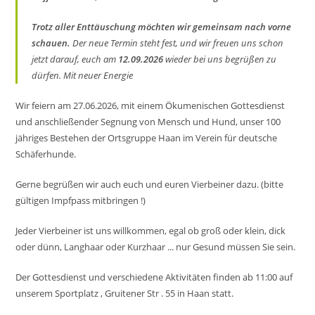
t
i
Trotz aller Enttäuschung möchten wir gemeinsam nach vorne
o
schauen.
Der neue Termin steht fest, und wir freuen uns schon
n
jetzt darauf, euch am
12.09.2026
wieder bei uns begrüßen zu
dürfen. Mit neuer Energie
Wir feiern am 27.06.2026, mit einem Ökumenischen Gottesdienst
und anschließender Segnung von Mensch und Hund, unser 100
jähriges Bestehen der Ortsgruppe Haan im Verein für deutsche
Schäferhunde.
Gerne begrüßen wir auch euch und euren Vierbeiner dazu. (bitte
gültigen Impfpass mitbringen !)
Jeder Vierbeiner ist uns willkommen, egal ob groß oder klein, dick
oder dünn, Langhaar oder Kurzhaar ... nur Gesund müssen Sie sein.
Der Gottesdienst und verschiedene Aktivitäten finden ab 11:00 auf
unserem Sportplatz , Gruitener Str . 55 in Haan statt.