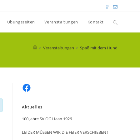
Übungszeiten
Veranstaltungen
Kontakt
Toggle
website
>
Veranstaltungen
>
Spaß mit dem Hund
search
Facebook
Aktuelles
100 Jahre SV OG Haan 1926
LEIDER MÜSSEN WIR DIE FEIER VERSCHIEBEN !