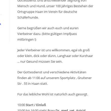
Gottesdienst und anschließender Segnung von
Mensch und Hund, unser 100 jähriges Bestehen der
Ortsgruppe Haan im Verein für deutsche
Schäferhunde.
»
Gerne begrüßen wir auch euch und euren
Vierbeiner dazu. (bitte gültigen Impfpass
mitbringen !)
Jeder Vierbeiner ist uns willkommen, egal ob groß
oder klein, dick oder dünn, Langhaar oder Kurzhaar
... nur Gesund müssen Sie sein.
Der Gottesdienst und verschiedene Aktivitäten
finden ab 11:00 auf unserem Sportplatz , Gruitener
Str . 55 in Haan statt.
Für das leibliche Wohl ist natürlich auch gesorgt.
10:00
Start / Einlaß
10:00 bis 16:00 steht
Frau Dr. med. vet. Astrid