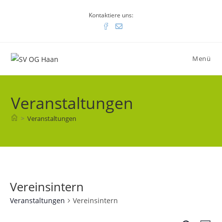
Zum
Kontaktiere uns:
Inhalt
springen
Menü
Veranstaltungen
>
Veranstaltungen
Vereinsintern
Veranstaltungen
Vereinsintern